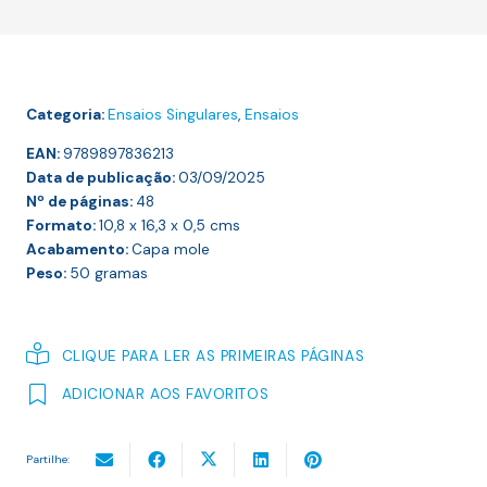
da
Aventura
Categoria:
Ensaios Singulares
,
Ensaios
EAN:
9789897836213
Data de publicação:
03/09/2025
Nº de páginas:
48
Formato:
10,8 x 16,3 x 0,5
cms
Acabamento:
Capa mole
Peso:
50
gramas
CLIQUE PARA LER AS PRIMEIRAS PÁGINAS
ADICIONAR AOS FAVORITOS
Partilhe: