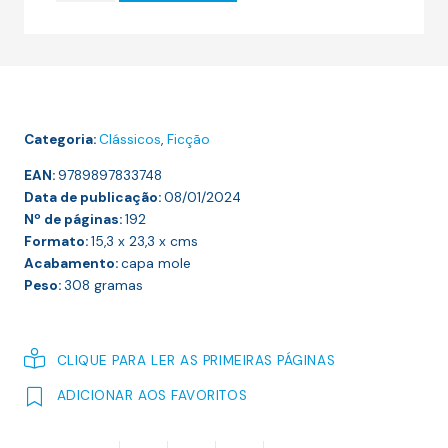
17.50 €.
15.75 €.
Eugénie
Grandet
(De
A
Comédia
Categoria:
Clássicos
,
Ficção
Humana)
EAN:
9789897833748
Data de publicação:
08/01/2024
Nº de páginas:
192
Formato:
15,3 x 23,3 x
cms
Acabamento:
capa mole
Peso:
308
gramas
CLIQUE PARA LER AS PRIMEIRAS PÁGINAS
ADICIONAR AOS FAVORITOS