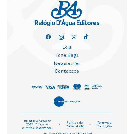
Loja
Tote Bags
Newsletter
Contactos
Relógio D’Água ©
Política de
Termos e
2026. Todos os
•
•
Privacidade
Condições
direitos reservados
Desenvolvido por
Make It Digital