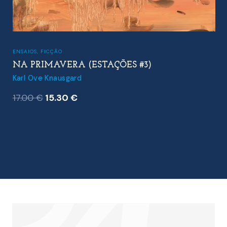
ENSAIOS
,
FICÇÃO
NA PRIMAVERA (ESTAÇÕES #3)
Karl Ove Knausgard
O
O
17.00
€
15.30
€
preço
preço
original
atual
era:
é:
17.00 €.
15.30 €.