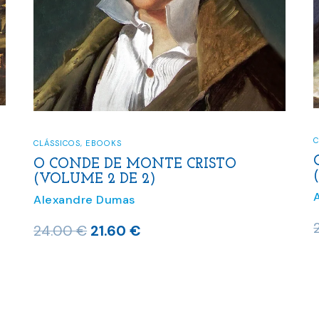
C
CLÁSSICOS
,
EBOOKS
O CONDE DE MONTE CRISTO
(VOLUME 2 DE 2)
Alexandre Dumas
O
O
24.00
€
21.60
€
preço
preço
original
atual
era:
é:
24.00 €.
21.60 €.