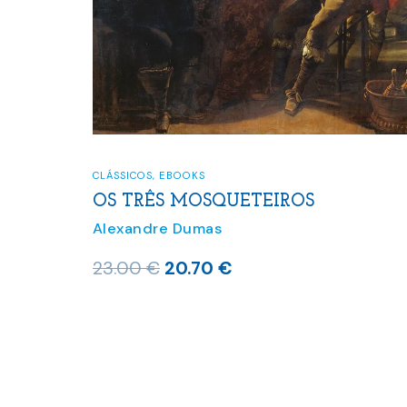
CLÁSSICOS
,
EBOOKS
OS TRÊS MOSQUETEIROS
Alexandre Dumas
O
O
23.00
€
20.70
€
preço
preço
original
atual
era:
é:
23.00 €.
20.70 €.