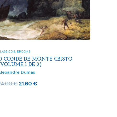
LÁSSICOS
,
EBOOKS
O CONDE DE MONTE CRISTO
(VOLUME 1 DE 2)
Alexandre Dumas
O
O
24.00
€
21.60
€
preço
preço
original
atual
era:
é:
24.00 €.
21.60 €.