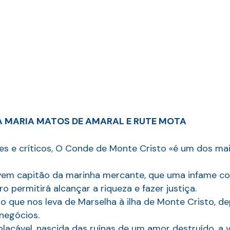
 MARIA MATOS DE AMARAL E RUTE MOTA
res e críticos, O Conde de Monte Cristo «é um dos m
jovem capitão da marinha mercante, que uma infame c
 permitirá alcançar a riqueza e fazer justiça.
o que nos leva de Marselha à ilha de Monte Cristo, de
negócios.
lacável, nascida das ruínas de um amor destruído, 