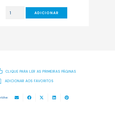
original
atual
era:
é:
Quantidade
24.00 €.
21.60 €.
ADICIONAR
de
O
Conde
de
Monte
Cristo
(volume
2
de
CLIQUE PARA LER AS PRIMEIRAS PÁGINAS
2)
ADICIONAR AOS FAVORITOS
rtilhe: