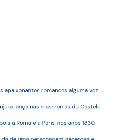
ais apaixonantes romances alguma vez
onjura lança nas masmorras do Castelo
pois a Roma e a Paris, nos anos 1830,
a vida de uma personagem generosa e