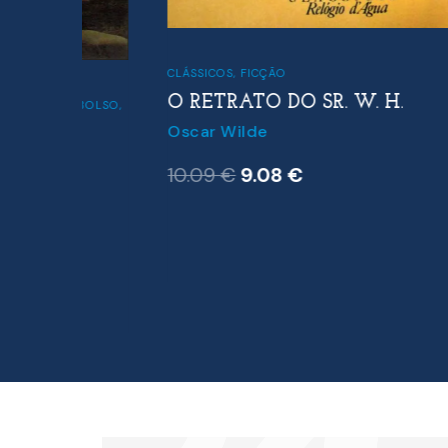
CLÁSSICOS
,
FICÇÃO
O RETRATO DO SR. W. H.
DE BOLSO
,
Oscar Wilde
O
O
10.09
€
9.08
€
preço
preço
original
atual
era:
é:
10.09 €.
9.08 €.