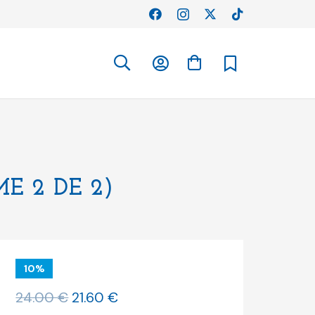
E 2 DE 2)
10%
O
O
24.00
€
21.60
€
preço
preço