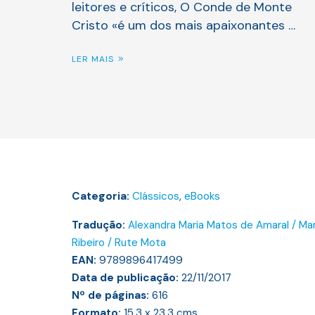
leitores e críticos, O Conde de Monte
Cristo «é um dos mais apaixonantes …
LER MAIS
Categoria:
Clássicos
,
eBooks
Tradução:
Alexandra Maria Matos de Amaral / Mar
Ribeiro / Rute Mota
EAN:
9789896417499
Data de publicação:
22/11/2017
Nº de páginas:
616
Formato:
15,3 x 23,3
cms