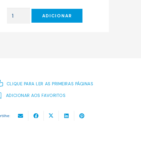
original
atual
era:
é:
Quantidade
18.17 €.
16.35 €.
ADICIONAR
de
ONZE
AVENTURAS
DE
SHERLOCK
HOLMES
CLIQUE PARA LER AS PRIMEIRAS PÁGINAS
ADICIONAR AOS FAVORITOS
rtilhe: