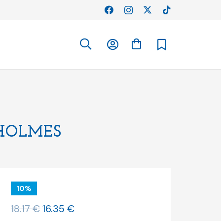
HOLMES
10%
O
O
18.17
€
16.35
€
preço
preço