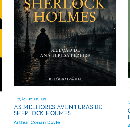
FICÇÃO
,
POLICIAIS
C
AS MELHORES AVENTURAS DE
SHERLOCK HOLMES
Arthur Conan Doyle