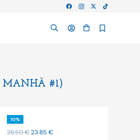
 MANHÃ #1)
10%
O
O
26.50
€
23.85
€
preço
preço