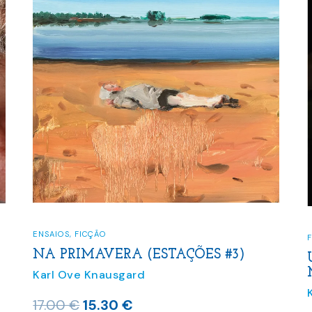
FICÇÃO
UM HOMEM APAIXONADO (A
MINHA LUTA #2)
Karl Ove Knausgard