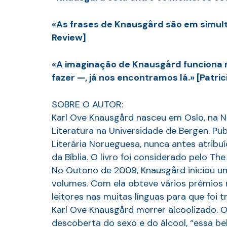
«As frases de Knausgård são em simult
Review]
«A imaginação de Knausgård funciona 
fazer —, já nos encontramos lá.» [Patri
SOBRE O AUTOR:
Karl Ove Knausgård nasceu em Oslo, na N
Literatura na Universidade de Bergen. Pu
Literária Norueguesa, nunca antes atribu
da Bíblia. O livro foi considerado pelo Th
No Outono de 2009, Knausgård iniciou um 
volumes. Com ela obteve vários prémios n
leitores nas muitas línguas para que foi 
Karl Ove Knausgård morrer alcoolizado. O
descoberta do sexo e do álcool, “essa be