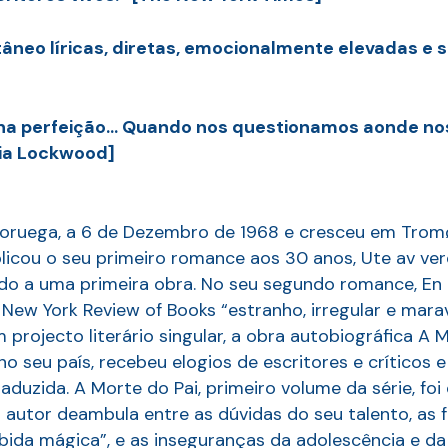
âneo líricas, diretas, emocionalmente elevadas e s
na perfeição… Quando nos questionamos aonde nos 
cia Lockwood]
oruega, a 6 de Dezembro de 1968 e cresceu em Tromø
blicou o seu primeiro romance aos 30 anos, Ute av ver
ído a uma primeira obra. No seu segundo romance, En 
e New York Review of Books “estranho, irregular e marav
projecto literário singular, a obra autobiográfica A 
o seu país, recebeu elogios de escritores e críticos 
traduzida. A Morte do Pai, primeiro volume da série, f
 autor deambula entre as dúvidas do seu talento, as 
bida mágica”, e as inseguranças da adolescência e da 