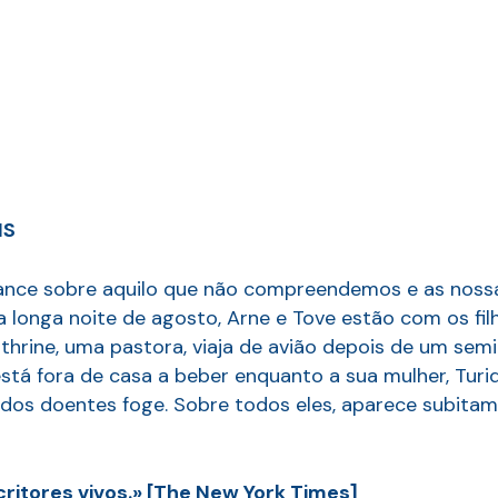
IS
nce sobre aquilo que não compreendemos e as nossas
longa noite de agosto, Arne e Tove estão com os filh
hrine, uma pastora, viaja de avião depois de um semin
 está fora de casa a beber enquanto a sua mulher, Tur
 dos doentes foge. Sobre todos eles, aparece subitame
ritores vivos.» [The New York Times]