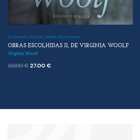
CLÁSSICOS
,
FICÇÃO
,
OBRAS ESCOLHIDAS
OBRAS ESCOLHIDAS II, DE VIRGINIA WOOLF
Virginia Woolf
O
O
30.00
€
27.00
€
preço
preço
original
atual
era:
é:
30.00 €.
27.00 €.