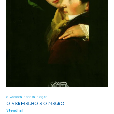
CLÁSSICOS
,
EBOOKS
,
FICÇÃO
O VERMELHO E O NEGRO
Stendhal