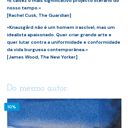
«É talvez o mais significativo projecto literário do
nosso tempo.»
[Rachel Cusk, The Guardian]
«Knausgård não é um homem irascível, mas um
idealista apaixonado. Quer criar grande arte e
quer lutar contra a uniformidade e conformidade
da vida burguesa contemporânea.»
[James Wood, The New Yorker]
Do mesmo autor:
10%