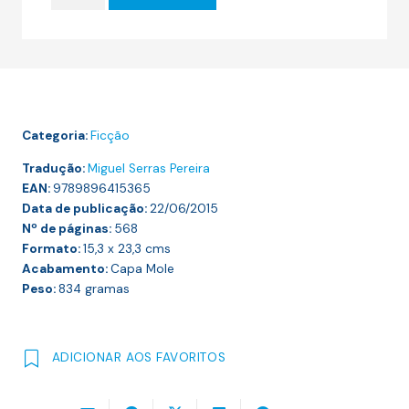
de
24.00 €.
21.60 €.
UM
HOMEM
APAIXONADO
(A
MINHA
Categoria:
Ficção
LUTA
#2)
Tradução:
Miguel Serras Pereira
EAN:
9789896415365
Data de publicação:
22/06/2015
Nº de páginas:
568
Formato:
15,3 x 23,3
cms
Acabamento:
Capa Mole
Peso:
834
gramas
ADICIONAR AOS FAVORITOS