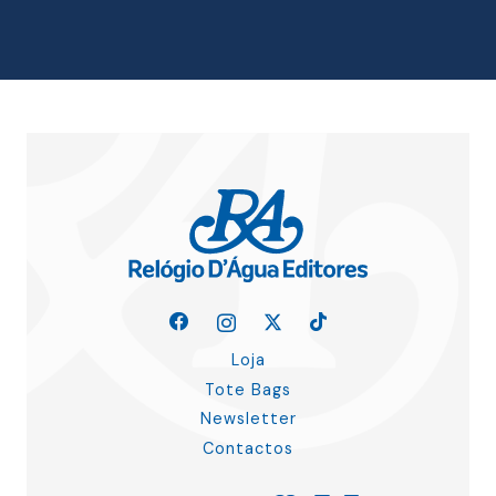
era:
é:
18.00 €.
16.20 €.
Loja
Tote Bags
Newsletter
Contactos