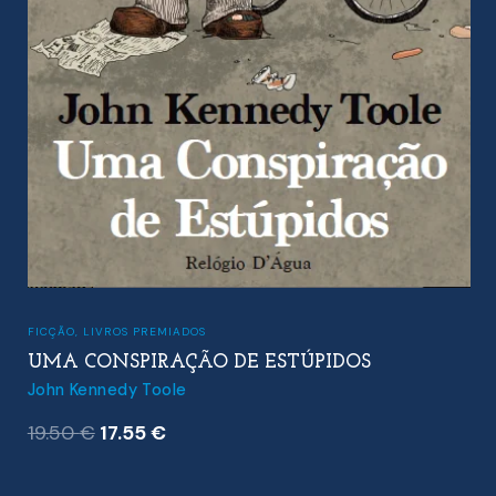
FICÇÃO
,
LIVROS PREMIADOS
UMA CONSPIRAÇÃO DE ESTÚPIDOS
John Kennedy Toole
O
O
19.50
€
17.55
€
preço
preço
original
atual