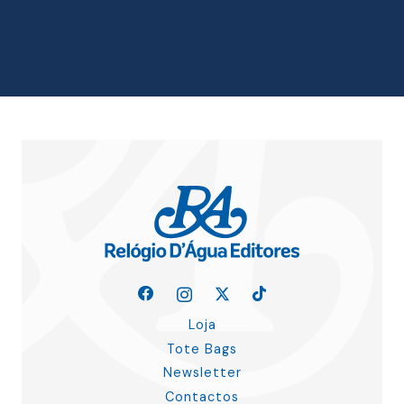
era:
é:
19.50 €.
17.55 €.
Loja
Tote Bags
Newsletter
Contactos