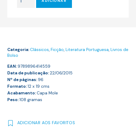
era:
é:
ADICIONAR
de
6.00 €.
5.40 €.
O
BANQUEIRO
ANARQUISTA
e
Outros
Categoria:
Clássicos
,
Ficção
,
Literatura Portuguesa
,
Livros de
Contos
Bolso
EAN:
9789896414559
Data de publicação:
22/06/2015
Nº de páginas:
96
Formato:
12 x 19
cms
Acabamento:
Capa Mole
Peso:
108
gramas
ADICIONAR AOS FAVORITOS