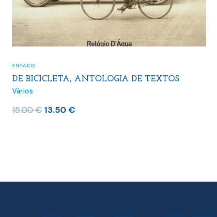
ENSAIOS
DE BICICLETA, ANTOLOGIA DE TEXTOS
Vários
O
O
15.00
€
13.50
€
preço
preço
original
atual
era:
é:
15.00 €.
13.50 €.