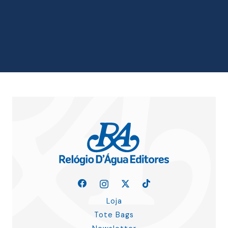
era:
é:
12.12 €.
10.91 €.
Loja
Tote Bags