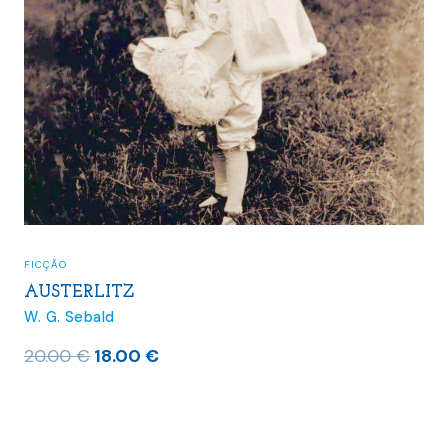
FICÇÃO
Z
AUSTERLITZ
W. G. Sebald
O
O
00
€
20.00
€
18.0
ço
preço
preç
inal
atual
origin
é:
era: