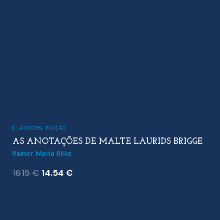
CLÁSSICOS
,
FICÇÃO
AS ANOTAÇÕES DE MALTE LAURIDS BRIGGE
Rainer Maria Rilke
O
O
16.15
€
14.54
€
preço
preço
original
atual
era:
é: