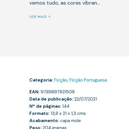
vemos tudo, as cores vibran…
LER MAIS
Categoria:
Ficção
,
Ficção Portuguesa
EAN:
9789897831508
Data de publicação:
22/07/2021
Nº de páginas:
144
Formato:
13,8 x 21 x 1,3
cms
Acabamento:
capa mole
Peso:
204
gramas