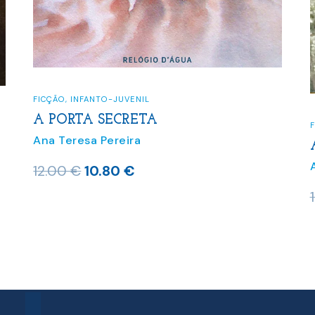
FICÇÃO
,
INFANTO-JUVENIL
A PORTA SECRETA
Ana Teresa Pereira
O
O
12.00
€
10.80
€
preço
preço
original
atual
era:
é:
12.00 €.
10.80 €.