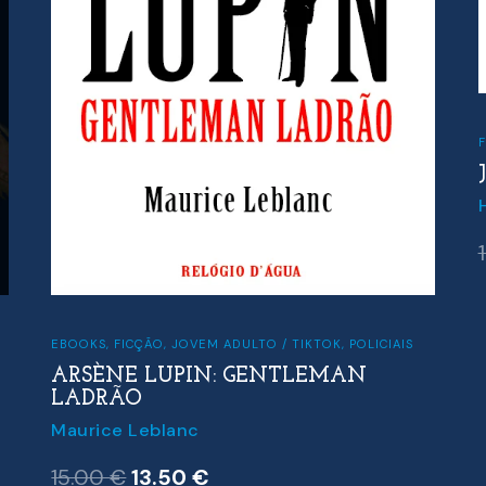
EBOOKS
,
FICÇÃO
,
JOVEM ADULTO / TIKTOK
,
POLICIAIS
ARSÈNE LUPIN: GENTLEMAN
LADRÃO
Maurice Leblanc
O
O
15.00
€
13.50
€