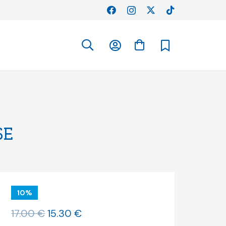
SE
10%
O
O
17.00
€
15.30
€
preço
preço