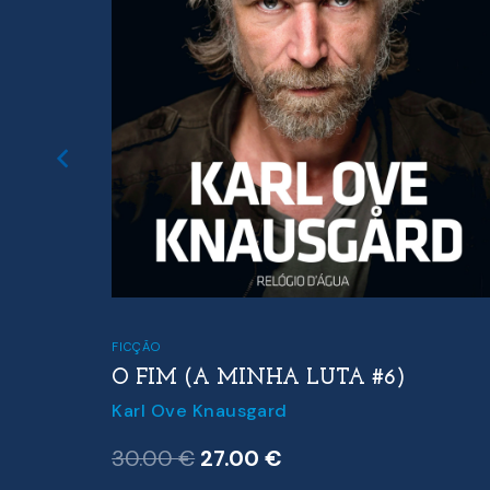
FICÇÃO
O FIM (A MINHA LUTA #6)
Karl Ove Knausgard
O
O
30.00
€
27.00
€
preço
preço