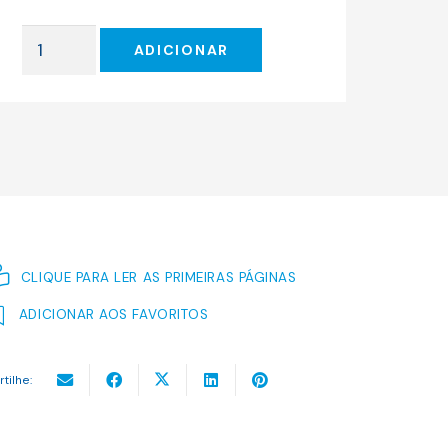
original
atual
era:
é:
Quantidade
17.00 €.
15.30 €.
ADICIONAR
de
Como
se
o
Mundo
Existisse
CLIQUE PARA LER AS PRIMEIRAS PÁGINAS
ADICIONAR AOS FAVORITOS
rtilhe: