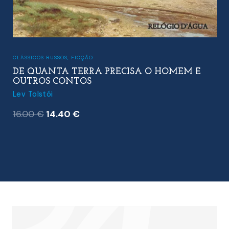
CLÁSSICOS RUSSOS
,
FICÇÃO
DE QUANTA TERRA PRECISA O HOMEM E
OUTROS CONTOS
Lev Tolstói
O
O
16.00
€
14.40
€
preço
preço
original
atual
era:
é:
16.00 €.
14.40 €.