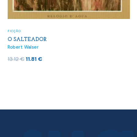
FICÇÃO
O SALTEADOR
F
Robert Walser
O
O
13.12
€
11.81
€
R
preço
preço
1
original
atual
era:
é:
13.12 €.
11.81 €.