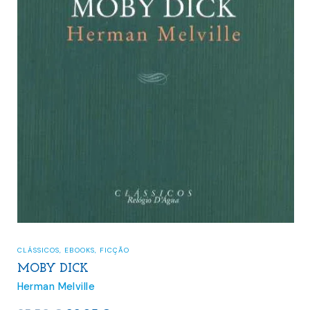
CLÁSSICOS
,
FICÇÃO
AS ILHAS ENCANTADAS
Herman Melville