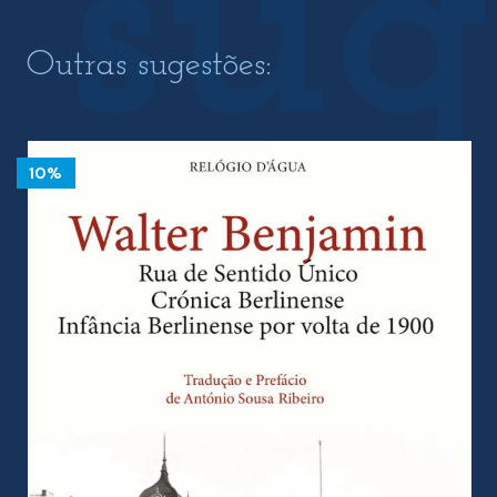
Outras sugestões:
10%