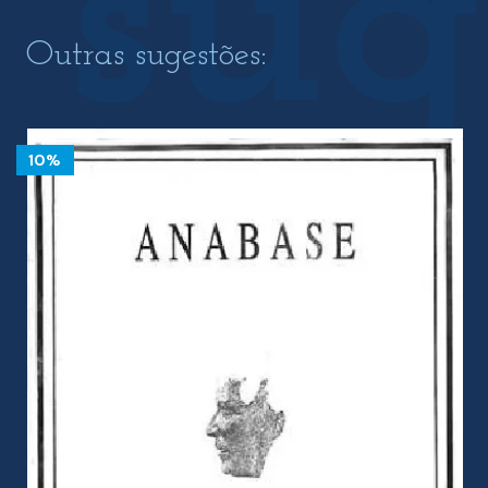
Outras sugestões:
10%