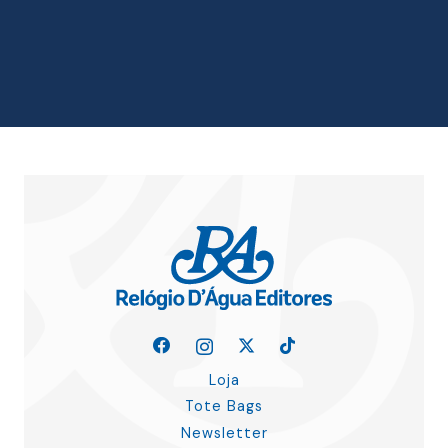
original
atual
era:
é:
6.87 €.
6.18 €.
Loja
Tote Bags
Newsletter