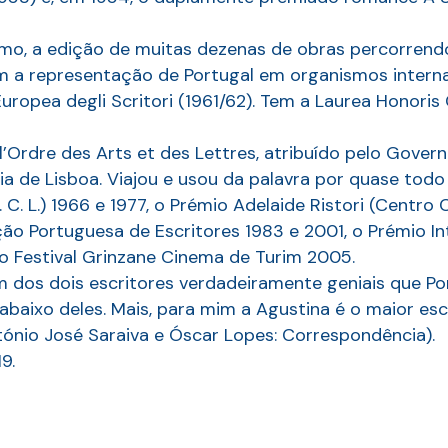
tmo, a edição de muitas dezenas de obras percorrendo 
 a representação de Portugal em organismos interna
ropea degli Scritori (1961/62). Tem a Laurea Honoris 
 l’Ordre des Arts et des Lettres, atribuído pelo Gover
a de Lisboa. Viajou e usou da palavra por quase todo
C. L.) 1966 e 1977, o Prémio Adelaide Ristori (Centro 
o Portuguesa de Escritores 1983 e 2001, o Prémio Int
o Festival Grinzane Cinema de Turim 2005.
dos dois escritores verdadeiramente geniais que Port
baixo deles. Mais, para mim a Agustina é o maior escr
tónio José Saraiva e Óscar Lopes: Correspondência).
9.