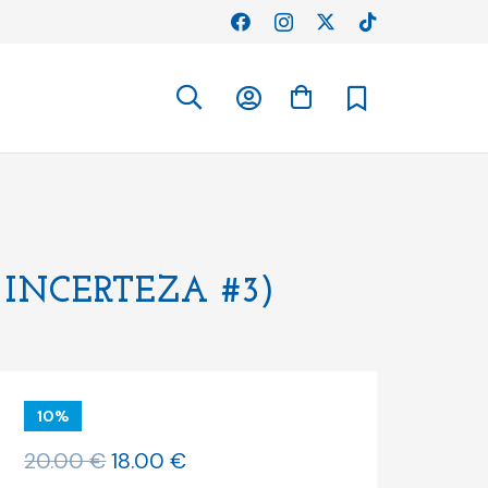
 INCERTEZA #3)
10%
O
O
20.00
€
18.00
€
preço
preço