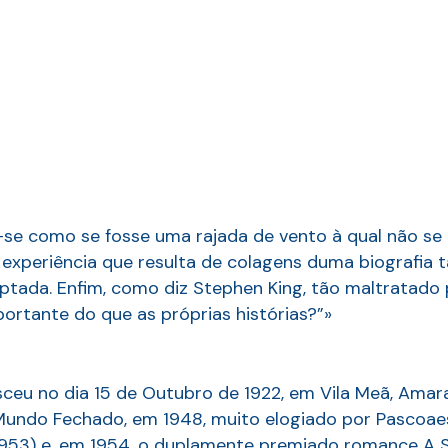
se como se fosse uma rajada de vento à qual não se po
 experiência que resulta de colagens duma biografia
tada. Enfim, como diz Stephen King, tão maltratado p
portante do que as próprias histórias?”»
asceu no dia 15 de Outubro de 1922, em Vila Meã, Amar
la Mundo Fechado, em 1948, muito elogiado por Pascoae
953) e, em 1954, o duplamente premiado romance A Sib