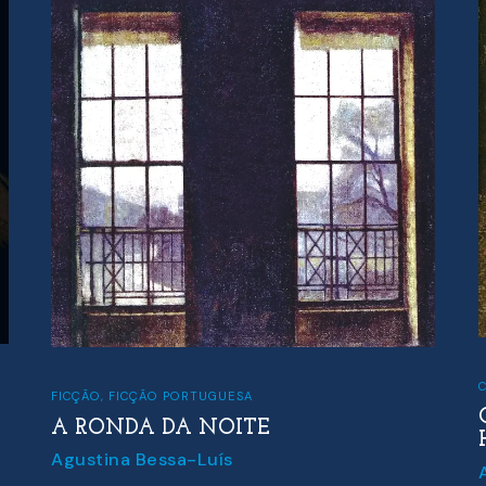
CLÁSSICOS
,
FICÇÃO
,
POLICIAIS
ONZE AVENTURAS DE SHERLOCK
HOLMES
Arthur Conan Doyle