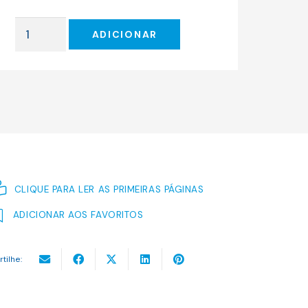
original
atual
era:
é:
Quantidade
20.00 €.
18.00 €.
ADICIONAR
de
OS
ESPAÇOS
EM
BRANCO
(O
PRINCÍPIO
DA
INCERTEZA
CLIQUE PARA LER AS PRIMEIRAS PÁGINAS
#3)
ADICIONAR AOS FAVORITOS
rtilhe: