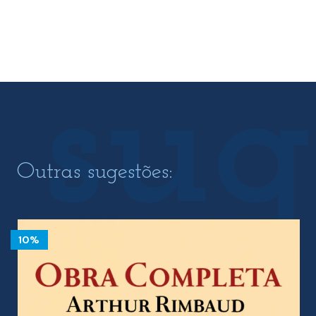
Outras sugestões:
10%