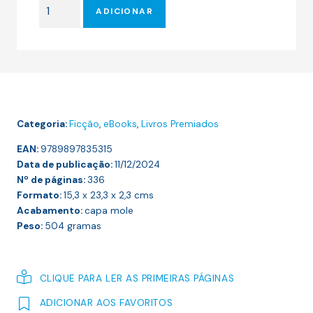
Quantidade
era:
é:
ADICIONAR
de
23.00 €.
20.70 €.
KAIROS
(INTERNATIONAL
BOOKER
PRIZE
2024)
Categoria:
Ficção
,
eBooks
,
Livros Premiados
EAN:
9789897835315
Data de publicação:
11/12/2024
Nº de páginas:
336
Formato:
15,3 x 23,3 x 2,3
cms
Acabamento:
capa mole
Peso:
504
gramas
CLIQUE PARA LER AS PRIMEIRAS PÁGINAS
ADICIONAR AOS FAVORITOS