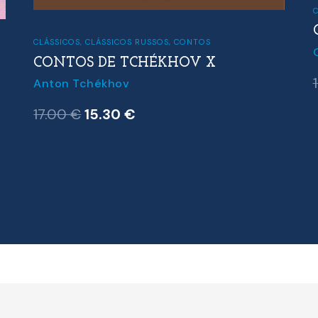
C
CLÁSSICOS
,
CLÁSSICOS RUSSOS
,
CONTOS
CONTOS DE TCHÉKHOV X
Anton Tchékhov
O
O
17.00
€
15.30
€
preço
preço
original
atual
era:
é:
17.00 €.
15.30 €.