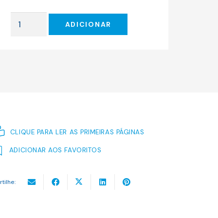
original
atual
era:
é:
Quantidade
28.00 €.
25.20 €.
ADICIONAR
de
O
AMIGO
COMUM
CLIQUE PARA LER AS PRIMEIRAS PÁGINAS
ADICIONAR AOS FAVORITOS
rtilhe: