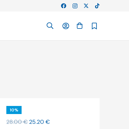
10%
O
O
28.00
€
25.20
€
preço
preço