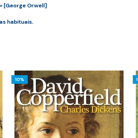
.» [George Orwell]
s habituais.
10%