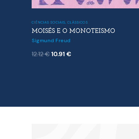
CIÊNCIAS SOCIAIS
,
CLÁSSICOS
MOISÉS E O MONOTEISMO
Sigmund Freud
O
O
12.12
€
10.91
€
preço
preço
original
atual
era:
é:
12.12 €.
10.91 €.