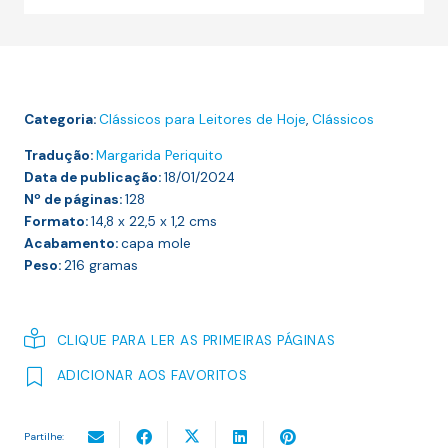
das
Trevas
(Clássicos
para
Categoria:
Clássicos para Leitores de Hoje
,
Clássicos
Leitores
de
Tradução:
Margarida Periquito
Data de publicação:
Hoje)
18/01/2024
Nº de páginas:
128
Formato:
14,8 x 22,5 x 1,2
cms
Acabamento:
capa mole
Peso:
216
gramas
CLIQUE PARA LER AS PRIMEIRAS PÁGINAS
ADICIONAR AOS FAVORITOS
Partilhe: