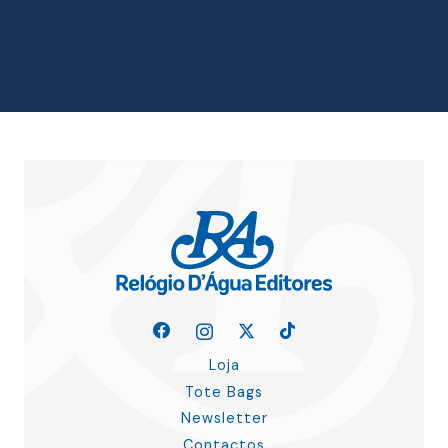
era:
é:
15.00 €.
13.50 €.
Loja
Tote Bags
Newsletter
Contactos