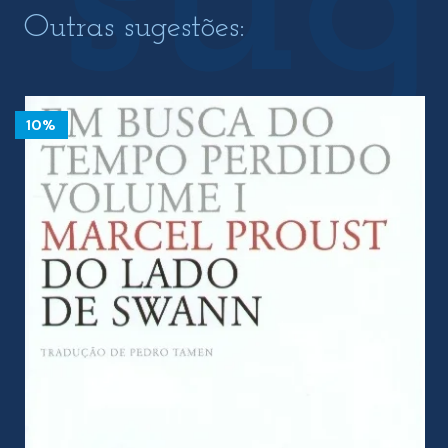
Outras sugestões:
10%