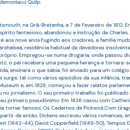
 demoníaco Quilp.
mouth, na Grã-Bretanha, a 7 de Fevereiro de 1812. Era
írito fantasioso, abandonou a instrução de Charles, 
até aos nove anos.Fugindo aos credores, a família mud
shalsea, residência habitual de devedores insolventes
 próprio. Empregou-se numa drogaria, onde passou di
to, o pai recebera uma pequena herança e tornara-se
ída, ensinara o que sabia, foi enviado para um colég
 surge, tal como vários episódios da sua infância, tr
sh Museum e, em 1828, começou a fazer relatos parlame
 no jornalismo. O seu primeiro trabalho foi publicad
seu primeiro pseudónimo. Em 1836 casou com Catheri
ia tornar famoso, Os Cadernos de Pickwick.Com tirage
partir de então, Dickens escreveu vários romances, ent
it (1843-44), David Copperfield (1849-50), Tempos Difí