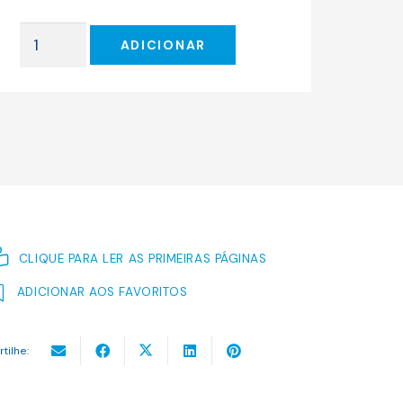
original
atual
era:
é:
Quantidade
21.00 €.
18.90 €.
ADICIONAR
de
A
Loja
de
Antiguidades
CLIQUE PARA LER AS PRIMEIRAS PÁGINAS
ADICIONAR AOS FAVORITOS
rtilhe: