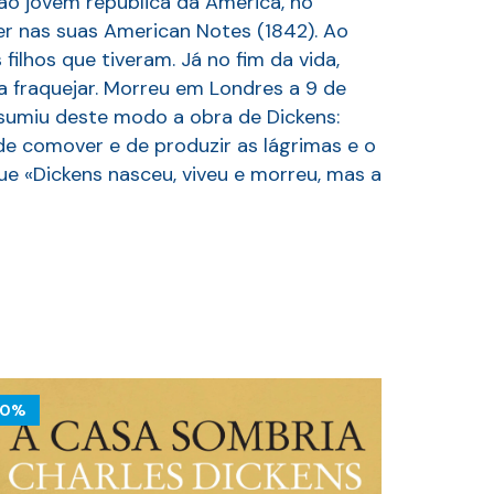
ão jovem república da América, no
er nas suas American Notes (1842). Ao
filhos que tiveram. Já no fim da vida,
 a fraquejar. Morreu em Londres a 9 de
sumiu deste modo a obra de Dickens:
de comover e de produzir as lágrimas e o
que «Dickens nasceu, viveu e morreu, mas a
10%
10%