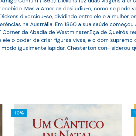
 Amigo Comum (1865). Dickens fez duas viagens à ent
 recebido. Mas a América desiludiu-o, como se pode v
ckens divorciou-se, dividindo entre ele e a mulher os 
onferências na Austrália. Em 1860 a sua saúde começou
’ Corner da Abadia de Westminster.Eça de Queirós re
le o poder de criar figuras vivas, e o dom supremo 
, de modo igualmente lapidar, Chesterton con- siderou 
10%