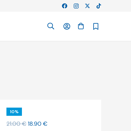
10%
O
O
21.00
€
18.90
€
preço
preço