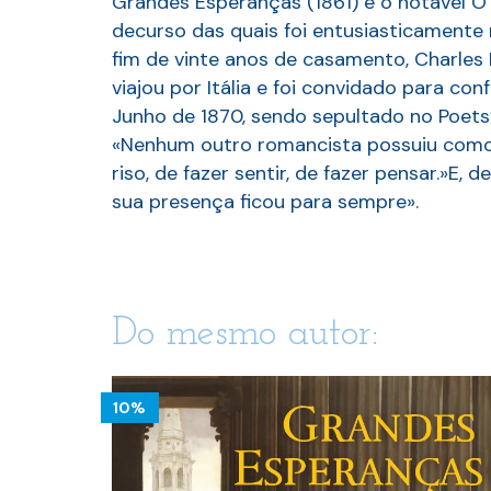
Grandes Esperanças (1861) e o notável O
decurso das quais foi entusiasticamente
fim de vinte anos de casamento, Charles Di
viajou por Itália e foi convidado para c
Junho de 1870, sendo sepultado no Poets
«Nenhum outro romancista possuiu como e
riso, de fazer sentir, de fazer pensar.»E
sua presença ficou para sempre».
Do mesmo autor:
10%