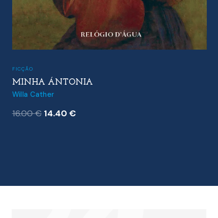
FICÇÃO
MINHA ÁNTONIA
Willa Cather
O
O
16.00
€
14.40
€
preço
preço
original
atual
era:
é:
16.00 €.
14.40 €.