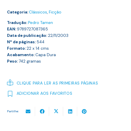
PERDIDO
Categoria:
Clássicos
,
Ficção
II
VOL
Tradução:
Pedro Tamen
EAN:
-
9789727087365
Data de publicação:
22/11/2003
À
Nº de páginas:
544
Sombra
Formato:
22 x 14
cms
das
Acabamento:
Capa Dura
Raparigas
Peso:
742
gramas
em
Flor
CLIQUE PARA LER AS PRIMEIRAS PÁGINAS
ADICIONAR AOS FAVORITOS
Partilhe: