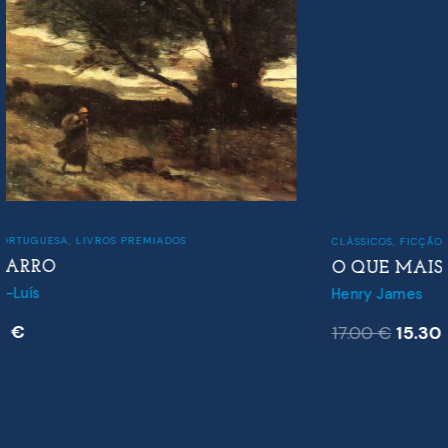
CLÁSSICOS
,
FICÇÃO
O QUE MAISIE SABIA
Henry James
O
O
17.00
€
15.30
€
preço
preço
original
atual
era:
é:
17.00 €.
15.30 €.