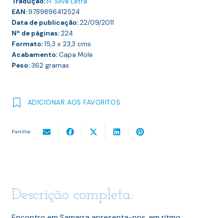
Tradução:
H. Silva Letra
EAN:
9789896412524
Data de publicação:
22/09/2011
Nº de páginas:
224
Formato:
15,3 x 23,3
cms
Acabamento:
Capa Mole
Peso:
362
gramas
ADICIONAR AOS FAVORITOS
Partilhe:
Descrição completa:
Encontro em Samarra apresenta-nos, em ritmo