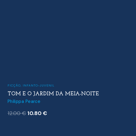
FICÇÃO
,
INFANTO-JUVENIL
TOM E O JARDIM DA MEIA-NOITE
Philippa Pearce
O
O
12.00
€
10.80
€
preço
preço
original
atual