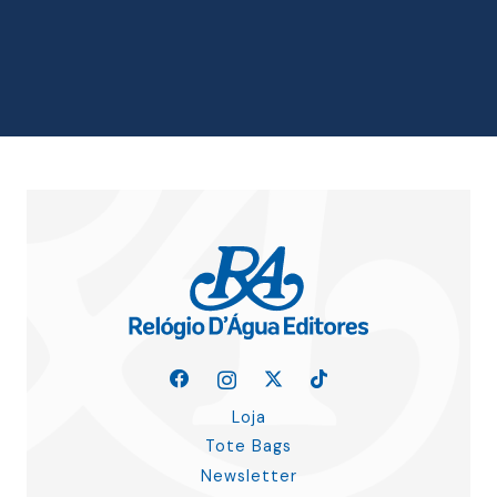
era:
é:
12.00 €.
10.80 €.
Loja
Tote Bags
Newsletter