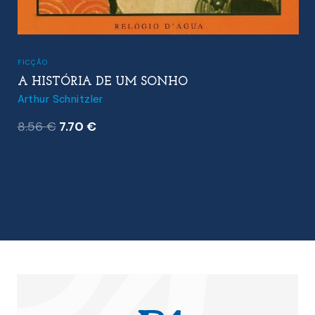
FICÇÃO
A HISTÓRIA DE UM SONHO
Arthur Schnitzler
O
O
8.56
€
7.70
€
preço
preço
original
atual
era:
é:
8.56 €.
7.70 €.