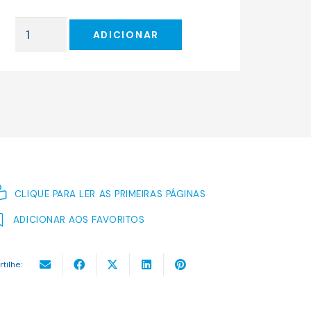
original
atual
era:
é:
Quantidade
17.16 €.
15.44 €.
ADICIONAR
de
O
PRÍNCIPE
NEGRO
CLIQUE PARA LER AS PRIMEIRAS PÁGINAS
ADICIONAR AOS FAVORITOS
rtilhe: