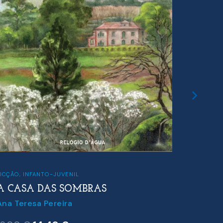
FICÇÃO
ÇÃO
,
INFANTO-JUVENIL
O SUL S
CASA DAS SOMBRAS
Adelaida 
 Teresa Pereira
14.00
€