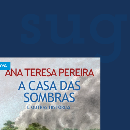
%
10%