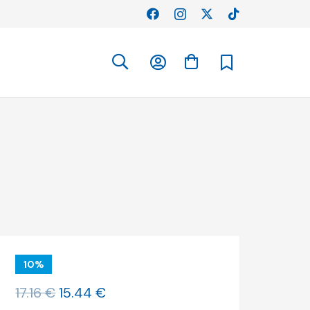
10%
O
O
17.16
€
15.44
€
preço
preço