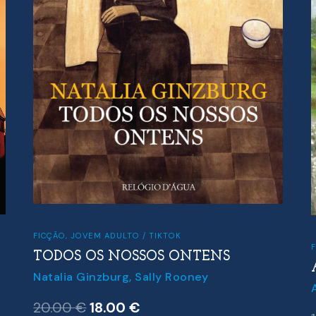
FICÇÃO
,
JOVEM ADULTO / TIKTOK
FIC
TODOS OS NOSSOS ONTENS
A 
Natalia Ginzburg
,
Sally Rooney
Ana
O
O
20.00
€
18.00
€