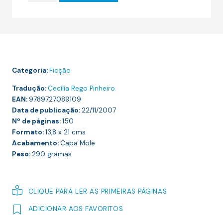
14.13 €.
12.72 €.
CONTOS
DE
DOROTHY
PARKER
Categoria:
Ficção
Tradução:
Cecília Rego Pinheiro
EAN:
9789727089109
Data de publicação:
22/11/2007
Nº de páginas:
150
Formato:
13,8 x 21
cms
Acabamento:
Capa Mole
Peso:
290
gramas
CLIQUE PARA LER AS PRIMEIRAS PÁGINAS
ADICIONAR AOS FAVORITOS