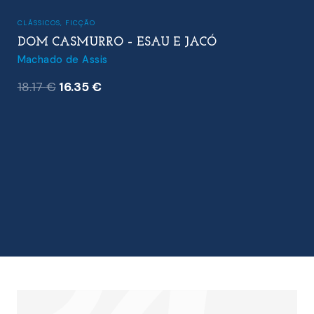
CLÁSSICOS
,
FICÇÃO
DOM CASMURRO – ESAU E JACÓ
Machado de Assis
O
O
18.17
€
16.35
€
preço
preço
original
atual
era:
é:
18.17 €.
16.35 €.