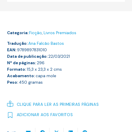
Noite
do
Morava
Categoria:
Ficção
,
Livros Premiados
Tradução:
Ana Falcão Bastos
EAN:
9789897831010
Data de publicação:
22/03/2021
Nº de páginas:
296
Formato:
15,3 x 23,3 x 2
cms
Acabamento:
capa mole
Peso:
450
gramas
CLIQUE PARA LER AS PRIMEIRAS PÁGINAS
ADICIONAR AOS FAVORITOS