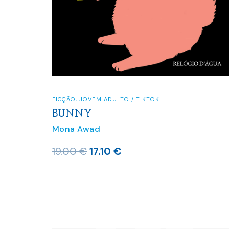
FICÇÃO
,
JOVEM ADULTO / TIKTOK
BUNNY
Mona Awad
O
O
19.00
€
17.10
€
preço
preço
original
atual
era:
é:
19.00 €.
17.10 €.