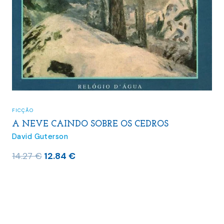
FICÇÃO
A NEVE CAINDO SOBRE OS CEDROS
David Guterson
O
O
14.27
€
12.84
€
preço
preço
original
atual
era:
é:
14.27 €.
12.84 €.