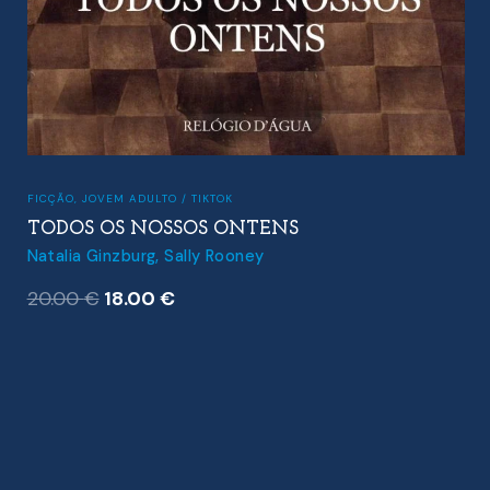
FICÇÃO
,
JOVEM ADULTO / TIKTOK
TODOS OS NOSSOS ONTENS
Natalia Ginzburg
,
Sally Rooney
O
O
20.00
€
18.00
€
preço
preço
original
atual
era:
é:
20.00 €.
18.00 €.