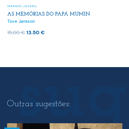
INFANTO-JUVENIL
AS MEMÓRIAS DO PAPÁ MUMIN
Tove Jansson
O
O
15.00
€
13.50
€
preço
preço
original
atual
era:
é:
15.00 €.
13.50 €.
Outras sugestões: