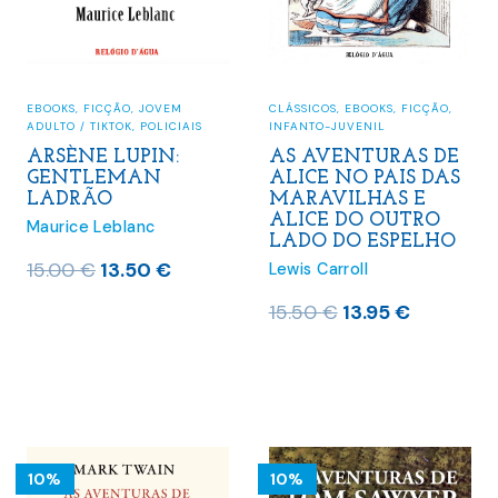
EBOOKS
,
FICÇÃO
,
JOVEM
CLÁSSICOS
,
EBOOKS
,
FICÇÃO
,
ADULTO / TIKTOK
,
POLICIAIS
INFANTO-JUVENIL
ARSÈNE LUPIN:
AS AVENTURAS DE
GENTLEMAN
ALICE NO PAIS DAS
LADRÃO
MARAVILHAS E
ALICE DO OUTRO
Maurice Leblanc
LADO DO ESPELHO
O
O
15.00
€
13.50
€
Lewis Carroll
preço
preço
O
O
15.50
€
13.95
€
original
atual
preço
preço
era:
é:
original
atual
15.00 €.
13.50 €.
era:
é:
15.50 €.
13.95 €.
10%
10%