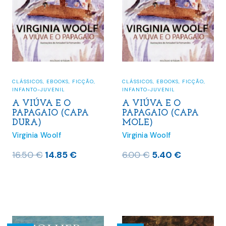
CLÁSSICOS
,
EBOOKS
,
FICÇÃO
,
CLÁSSICOS
,
EBOOKS
,
FICÇÃO
,
INFANTO-JUVENIL
INFANTO-JUVENIL
A VIÚVA E O
A VIÚVA E O
PAPAGAIO (CAPA
PAPAGAIO (CAPA
DURA)
MOLE)
Virginia Woolf
Virginia Woolf
O
O
O
O
16.50
€
14.85
€
6.00
€
5.40
€
preço
preço
preço
preço
original
atual
original
atual
era:
é:
era:
é:
16.50 €.
14.85 €.
6.00 €.
5.40 €.