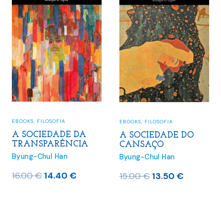
Mais vendidos do mês
(32)
Pré-Vendas
(4)
Últimos lançamentos
(280)
EBOOKS
,
FILOSOFIA
EBOOKS
,
FILOSOFIA
A SOCIEDADE DA
A SOCIEDADE DO
TRANSPARÊNCIA
CANSAÇO
Byung-Chul Han
Byung-Chul Han
O
O
16.00
€
14.40
€
O
O
15.00
€
13.50
€
preço
preço
preço
preço
original
atual
original
atual
era:
é:
era:
é: