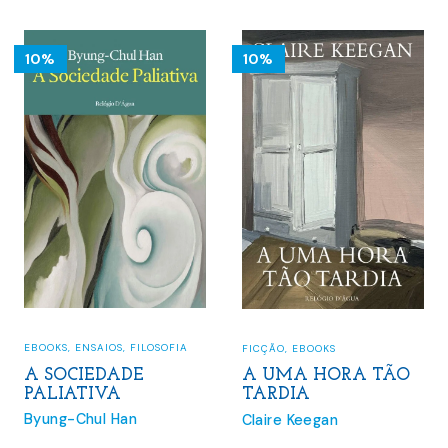
16.00 €.
14.40 €.
15.00 €.
13.50 €.
10%
10%
EBOOKS
,
ENSAIOS
,
FILOSOFIA
FICÇÃO
,
EBOOKS
A SOCIEDADE
A UMA HORA TÃO
PALIATIVA
TARDIA
Byung-Chul Han
Claire Keegan