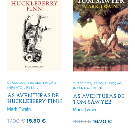
CLÁSSICOS
,
EBOOKS
,
FICÇÃO
,
CLÁSSICOS
,
EBOOKS
,
FICÇÃO
,
INFANTO-JUVENIL
INFANTO-JUVENIL
AS AVENTURAS DE
AS AVENTURAS DE
HUCKLEBERRY FINN
TOM SAWYER
Mark Twain
Mark Twain
O
O
17.00
€
15.30
€
O
O
18.00
€
16.20
€
preço
preço
preço
preço