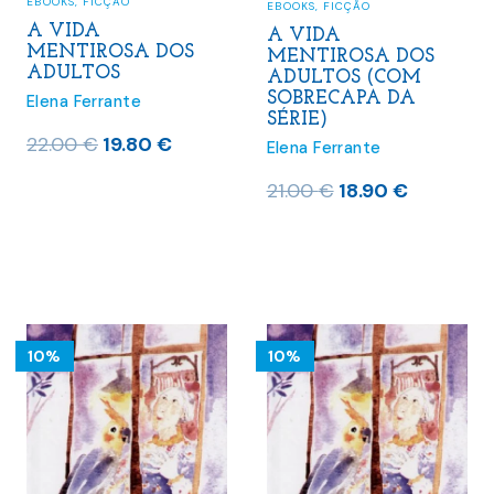
EBOOKS
,
FICÇÃO
EBOOKS
,
FICÇÃO
A VIDA
A VIDA
MENTIROSA DOS
MENTIROSA DOS
ADULTOS
ADULTOS (COM
SOBRECAPA DA
Elena Ferrante
SÉRIE)
O
O
22.00
€
19.80
€
Elena Ferrante
preço
preço
O
O
21.00
€
18.90
€
original
atual
preço
preço
era:
é:
original
atual
22.00 €.
19.80 €.
era:
é:
21.00 €.
18.90 €.
10%
10%