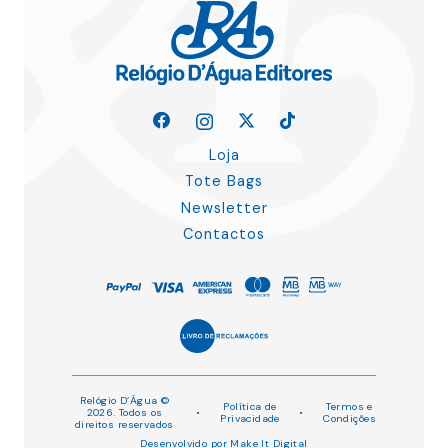
Loja
Tote Bags
Newsletter
Contactos
Relógio D’Água ©
Política de
Termos e
2026. Todos os
•
•
Privacidade
Condições
direitos reservados
Desenvolvido por
Make It Digital