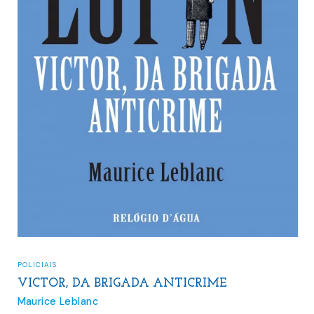
FICÇÃO
,
POLICIAIS
ARSÈNE LUPIN: A AGULHA OCA
Maurice Leblanc