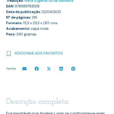
Tradução:
Maria Eugénia Sá da Bandeira
EAN:
9789897831218
Data de publicação:
22/04/2021
Nº de páginas:
216
Formato:
15,3 x 23,3 x 1,65
cms
Acabamento:
capa mole
Peso:
330
gramas
ADICIONAR AOS FAVORITOS
Partilhe:
Descrição completa:
Era inevitável que Arsène Lupin se confrontasse mais