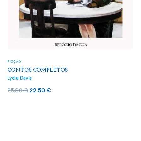
FICÇÃO
CONTOS COMPLETOS
Lydia Davis
O
O
25.00
€
22.50
€
preço
preço
original
atual
era:
é:
25.00 €.
22.50 €.