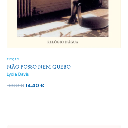
FICÇÃO
NÃO POSSO NEM QUERO
Lydia Davis
O
O
16.00
€
14.40
€
preço
preço
original
atual
era:
é:
16.00 €.
14.40 €.