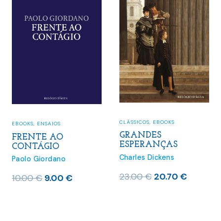
CLÁSSICOS
,
EBOOKS
EBOOKS
,
ENSAIOS
GRANDES
FRENTE AO
ESPERANÇAS
CONTÁGIO
Charles Dickens
Paolo Giordano
O
O
23.00
€
20.70
€
O
O
10.00
€
9.00
€
preço
preço
preço
preço
original
atual
original
atual
era:
é:
era:
é: