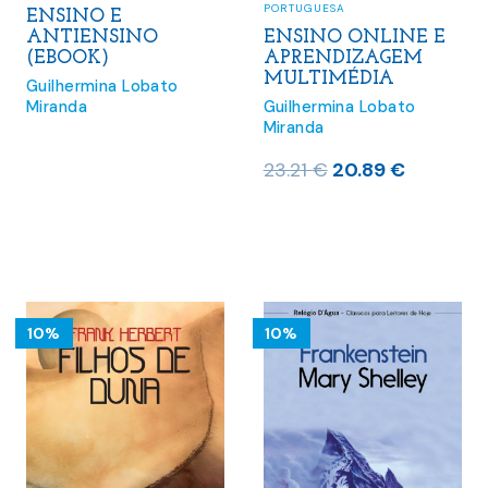
PORTUGUESA
ENSINO E
ENSINO ONLINE E
ANTIENSINO
APRENDIZAGEM
(EBOOK)
MULTIMÉDIA
Guilhermina Lobato
Guilhermina Lobato
Miranda
Miranda
O
O
23.21
€
20.89
€
preço
preço
original
atual
era:
é:
23.21 €.
20.89 €.
10%
10%