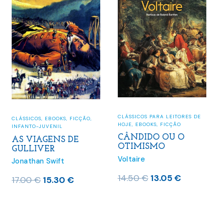
Mais vendidos do mês
(32)
Pré-Vendas
(4)
Últimos lançamentos
(280)
CLÁSSICOS PARA LEITORES DE
CLÁSSICOS
,
EBOOKS
,
FICÇÃO
,
HOJE
,
EBOOKS
,
FICÇÃO
INFANTO-JUVENIL
CÂNDIDO OU O
AS VIAGENS DE
OTIMISMO
GULLIVER
Voltaire
Jonathan Swift
O
O
14.50
€
13.05
€
O
O
17.00
€
15.30
€
preço
preço
preço
preço
original
atual
original
atual
era:
é: