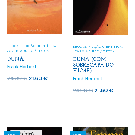
EBOOKS
,
FICÇÃO CIENTÍFICA
,
EBOOKS
,
FICÇÃO CIENTÍFICA
,
JOVEM ADULTO / TIKTOK
JOVEM ADULTO / TIKTOK
DUNA
DUNA (COM
SOBRECAPA DO
Frank Herbert
FILME)
O
O
24.00
€
21.60
€
Frank Herbert
preço
preço
O
O
24.00
€
21.60
€
original
atual
preço
preço
era:
é:
original
atual
24.00 €.
21.60 €.
era:
é:
24.00 €.
21.60 €.