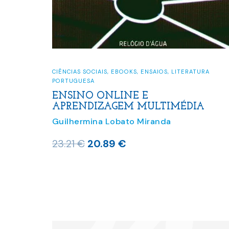
CIÊNCIAS SOCIAIS
,
EBOOKS
,
ENSAIOS
,
LITERATURA
PORTUGUESA
ENSINO ONLINE E
APRENDIZAGEM MULTIMÉDIA
Guilhermina Lobato Miranda
O
O
23.21
€
20.89
€
preço
preço
original
atual
era:
é:
23.21 €.
20.89 €.