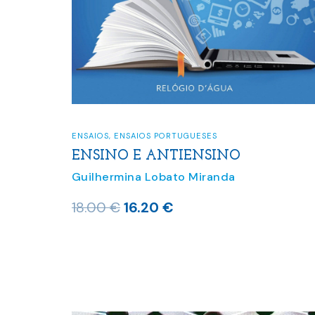
ENSAIOS
,
ENSAIOS PORTUGUESES
ENSINO E ANTIENSINO
Guilhermina Lobato Miranda
O
O
18.00
€
16.20
€
preço
preço
original
atual
era:
é:
18.00 €.
16.20 €.