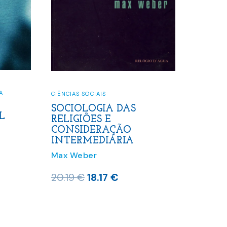
A
CIÊNCIAS SOCIAIS
SOCIOLOGIA DAS
L
RELIGIÕES E
CONSIDERAÇÃO
INTERMEDIÁRIA
Max Weber
o
O
O
20.19
€
18.17
€
preço
preço
original
atual
 €.
era:
é: