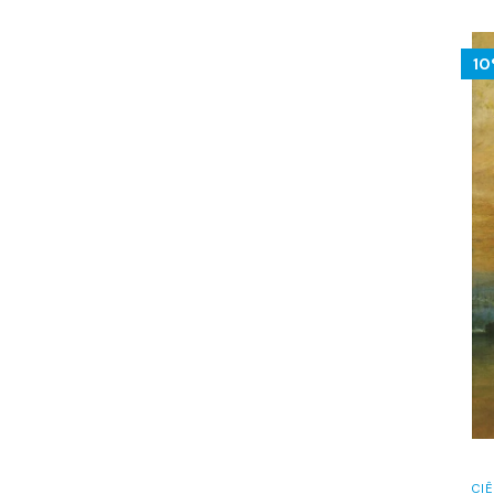
1
CIÊ