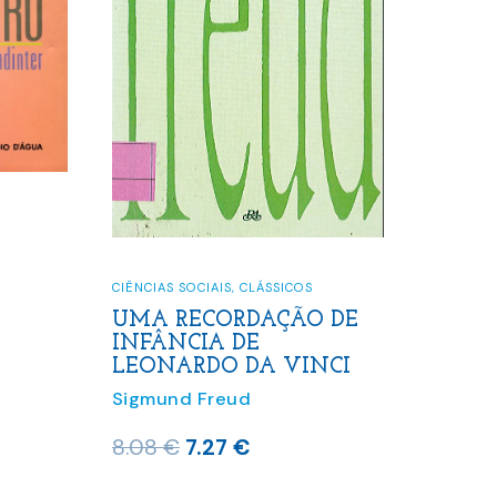
CIÊNCIAS SOCIAIS
,
CLÁSSICOS
UMA RECORDAÇÃO DE
INFÂNCIA DE
o
LEONARDO DA VINCI
Sigmund Freud
O
O
8.08
€
7.27
€
€.
preço
preço