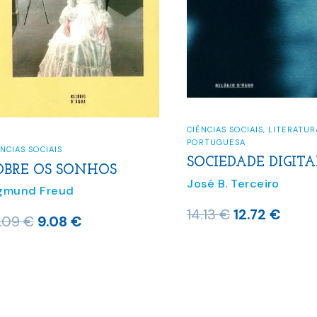
CIÊNCIAS SOCIAIS
,
LITERATUR
PORTUGUESA
NCIAS SOCIAIS
SOCIEDADE DIGITA
OBRE OS SONHOS
José B. Terceiro
gmund Freud
O
O
14.13
€
12.72
€
O
O
0.09
€
9.08
€
preço
preç
preço
preço
original
atual
original
atual
era:
é:
era:
é:
14.13 €.
12.72
10.09 €.
9.08 €.