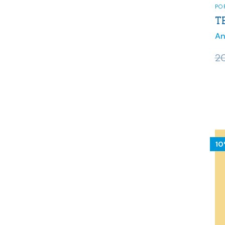
PO
T
An
20
1