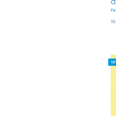
C
Pe
18
1