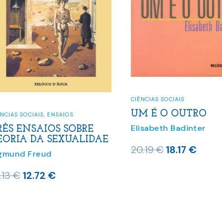
CIÊNCIAS SOCIAIS
UM É O OUTRO
NCIAS SOCIAIS
,
ENSAIOS
Elisabeth Badinter
RÊS ENSAIOS SOBRE
EORIA DA SEXUALIDAE
O
O
20.19
€
18.17
€
gmund Freud
preço
preç
O
O
.13
€
12.72
€
original
atual
preço
preço
era:
é:
original
atual
20.19 €.
18.17 
era:
é: