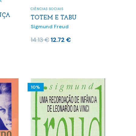
A
CIÊNCIAS SOCIAIS
NÇA
TOTEM E TABU
Sigmund Freud
O
O
14.13
€
12.72
€
o
preço
preço
l
original
atual
era:
é:
 €.
14.13 €.
12.72 €.
10%