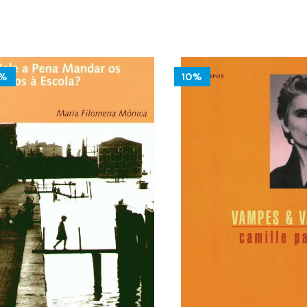
14.13 €.
12.72 €.
0%
10%