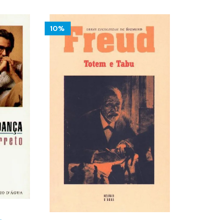
20.19 €.
18.17 €.
10%