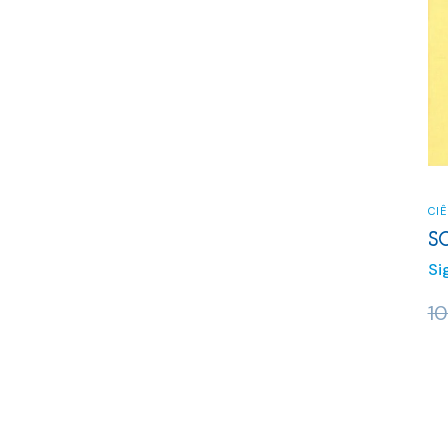
CIÊ
S
Si
1