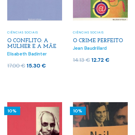
CIÊNCIAS SOCIAIS
CIÊNCIAS SOCIAIS
O CRIME PERFEITO
O CONFLITO: A
MULHER E A MÃE
Jean Baudrillard
Elisabeth Badinter
O
O
14.13
€
12.72
€
O
O
17.00
€
15.30
€
preço
preço
preço
preço
original
atual
original
atual
era:
é:
era:
é:
14.13 €.
12.72 €.
17.00 €.
15.30 €.
10%
10%