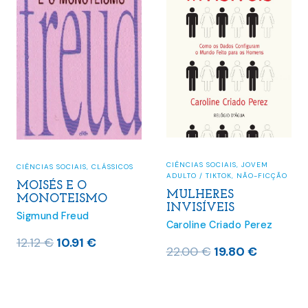
Mais vendidos do mês
(32)
Pré-Vendas
(4)
Últimos lançamentos
(280)
CIÊNCIAS SOCIAIS
,
JOVEM
CIÊNCIAS SOCIAIS
,
CLÁSSICOS
ADULTO / TIKTOK
,
NÃO-FICÇÃO
MOISÉS E O
MULHERES
MONOTEISMO
INVISÍVEIS
Sigmund Freud
Caroline Criado Perez
O
O
12.12
€
10.91
€
O
O
22.00
€
19.80
€
preço
preço
preço
preço
original
atual
original
atual
era:
é:
era:
é: