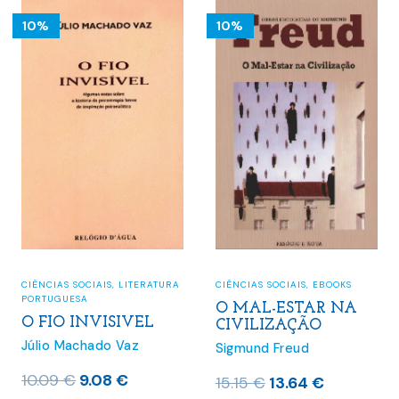
10%
10%
CIÊNCIAS SOCIAIS
,
LITERATURA
CIÊNCIAS SOCIAIS
,
EBOOKS
PORTUGUESA
O MAL-ESTAR NA
O FIO INVISIVEL
CIVILIZAÇÃO
Júlio Machado Vaz
Sigmund Freud
O
O
10.09
€
9.08
€
O
O
15.15
€
13.64
€