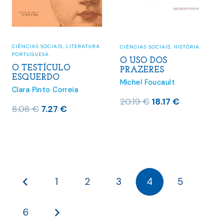
CIÊNCIAS SOCIAIS
,
LITERATURA
CIÊNCIAS SOCIAIS
,
HISTÓRIA
PORTUGUESA
O USO DOS
O TESTÍCULO
PRAZERES
ESQUERDO
Michel Foucault
Clara Pinto Correia
O
O
20.19
€
18.17
€
O
O
8.08
€
7.27
€
preço
preço
preço
preço
original
atual
original
atual
era:
é:
era:
é:
20.19 €.
18.17 €.
8.08 €.
7.27 €.
1
2
3
4
5
6