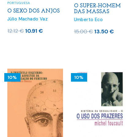
PORTUGUESA
O SUPER-HOMEM
O SEXO DOS ANJOS
DAS MASSAS
Júlio Machado Vaz
Umberto Eco
O
O
12.12
€
10.91
€
O
O
15.00
€
13.50
€
preço
preço
preço
preço
original
atual
original
atual
era:
é:
era:
é:
12.12 €.
10.91 €.
15.00 €.
13.50 €.
10%
10%