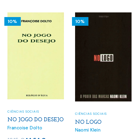
12.12 €.
10.91 €.
22.00 €.
19.80 €.
10%
10%
CIÊNCIAS SOCIAIS
CIÊNCIAS SOCIAIS
NO JOGO DO DESEJO
NO LOGO
Francoise Dolto
Naomi Klein