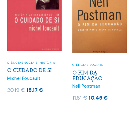
CIÊNCIAS SOCIAIS
,
HISTÓRIA
CIÊNCIAS SOCIAIS
O CUIDADO DE SI
O FIM DA
Michel Foucault
EDUCAÇÃO
Neil Postman
O
O
20.19
€
18.17
€
O
O
preço
preço
11.61
€
10.45
€
preço
preço
original
atual
original
atual
era:
é:
era:
é:
20.19 €.
18.17 €.
11.61 €.
10.45 €.