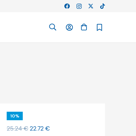
10%
O
O
25.24
€
22.72
€
preço
preço