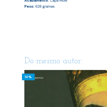
Acabamento:
Capa Mole
Peso:
628
gramas
Do mesmo autor:
10%