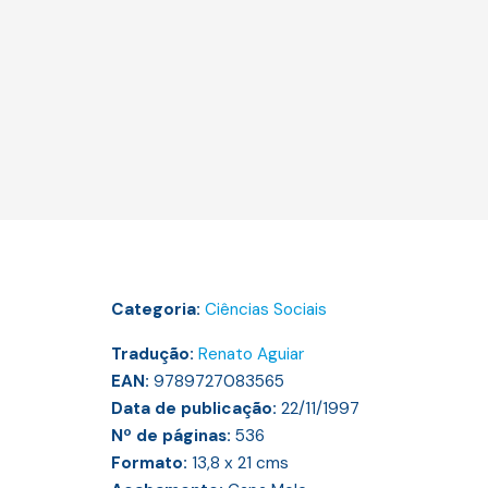
Categoria:
Ciências Sociais
Tradução:
Renato Aguiar
EAN:
9789727083565
Data de publicação:
22/11/1997
Nº de páginas:
536
Formato:
13,8 x 21
cms