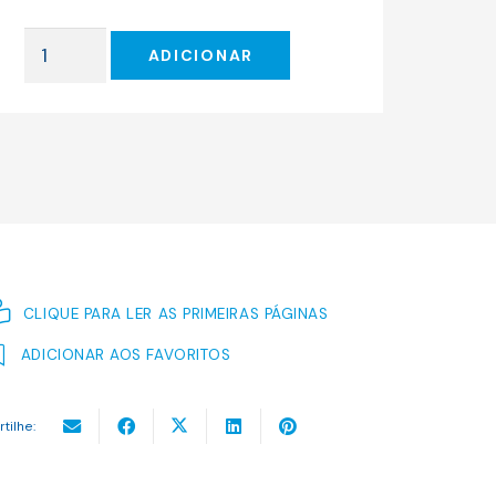
original
atual
era:
é:
Quantidade
25.24 €.
22.72 €.
ADICIONAR
de
VAMPES
&
VADIAS
CLIQUE PARA LER AS PRIMEIRAS PÁGINAS
ADICIONAR AOS FAVORITOS
rtilhe: