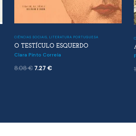
CIÊNCIAS SOCIAIS
,
LITERATURA PORTUGUESA
C
O TESTÍCULO ESQUERDO
Clara Pinto Correia
O
O
8.08
€
7.27
€
preço
preço
original
atual
era:
é:
8.08 €.
7.27 €.