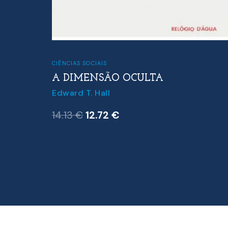
CIÊNCIAS SOCIAIS
ROS
A DIMENSÃO OCULTA
Edward T. Hall
O
O
14.13
€
12.72
€
preço
preço
original
atual
era:
é:
14.13 €.
12.72 €.