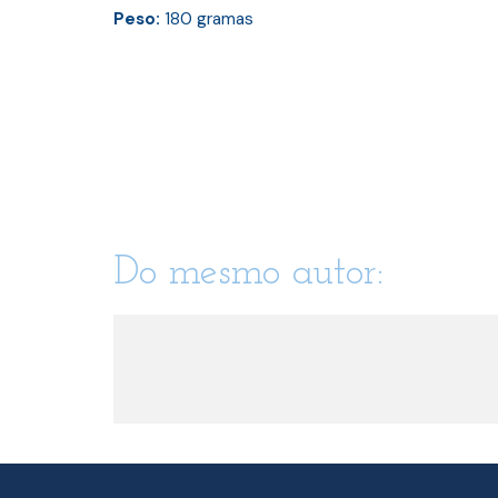
Peso:
180
gramas
Do mesmo autor: