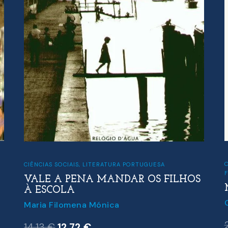
C
CIÊNCIAS SOCIAIS
,
LITERATURA PORTUGUESA
VALE A PENA MANDAR OS FILHOS
À ESCOLA
Maria Filomena Mónica
O
O
14.13
€
12.72
€