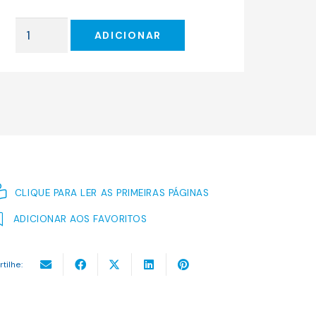
original
atual
era:
é:
Quantidade
10.09 €.
9.08 €.
ADICIONAR
de
COMÉDIAS
E
DRAMAS
NO
CASAMENTO
CLIQUE PARA LER AS PRIMEIRAS PÁGINAS
ADICIONAR AOS FAVORITOS
rtilhe: