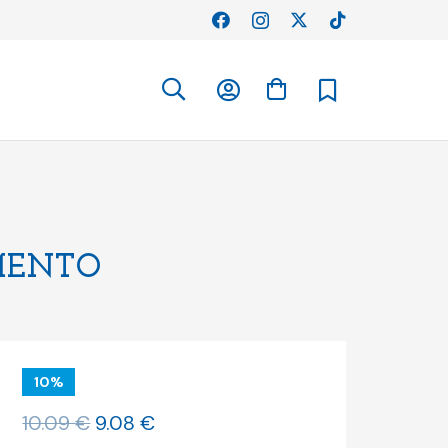
MENTO
10%
O
O
10.09
€
9.08
€
preço
preço