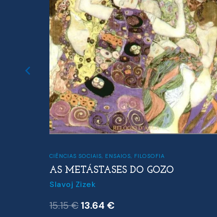
CIÊNCIAS SOCIAIS
,
ENSAIOS
,
FILOSOFIA
AS METÁSTASES DO GOZO
Slavoj Zizek
O
O
15.15
€
13.64
€