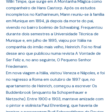
Willri Timpe, que surge em A Montanha Mágica como
companheiro de Hans Castorp. Após os estudos
incompletos no Katharineum, Mann reuniu-se à família
em Munique em 1894, já depois da morte do pai,
vivendo no bairro boémio de Schwabing. Frequentou
durante dois semestres a Universidade Técnica de
Munique e, em julho de 1895, viajou por Itália na
companhia do irmão mais velho, Heinrich. Foi no final
desse ano que publicou numa revista A Vontade de
Ser Feliz e, no ano seguinte, O Pequeno Senhor
Friedemann.
Em nova viagem a Itália, visitou Veneza e Nápoles, e foi
no regresso a Roma em outubro de 1897 que, no
apartamento de Heinrich, começou a escrever Os
Buddenbrook (enquanto lia Schopenhauer e
Nietzsche). Entre 1900 e 1903, manteve amizade com
o pintor e violinista Paul Ehrenberg, que haveria de
inspirar a personagem Rudi Schwerdtfeger de Doutor