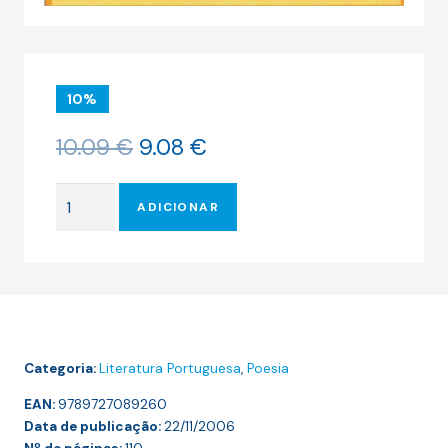
10%
O
O
10.09
€
9.08
€
preço
preço
original
atual
Quantidade
era:
é:
ADICIONAR
de
10.09 €.
9.08 €.
TERMO
DE
ÓBIDOS
Categoria:
Literatura Portuguesa
,
Poesia
EAN:
9789727089260
Data de publicação:
22/11/2006