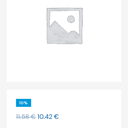
10%
O
O
11.58
€
10.42
€
preço
preço