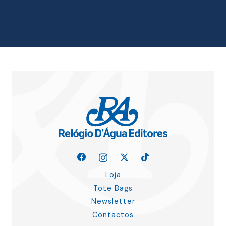
era:
é:
7.40 €.
6.66 €.
Loja
Tote Bags
Newsletter
Contactos