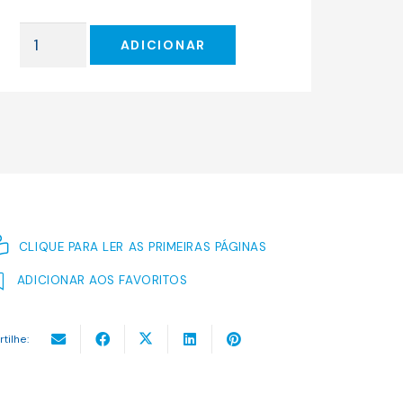
original
atual
era:
é:
Quantidade
14.13 €.
12.72 €.
ADICIONAR
de
O
ROSTO
DE
DEUS
CLIQUE PARA LER AS PRIMEIRAS PÁGINAS
ADICIONAR AOS FAVORITOS
rtilhe: