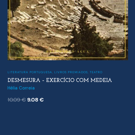
LITERATURA PORTUGUESA
,
LIVROS PREMIADOS
,
TEATRO
DESMESURA – EXERCÍCIO COM MEDEIA
Hélia Correia
O
O
10.09
€
9.08
€
preço
preço
original
atual
era:
é:
10.09 €.
9.08 €.